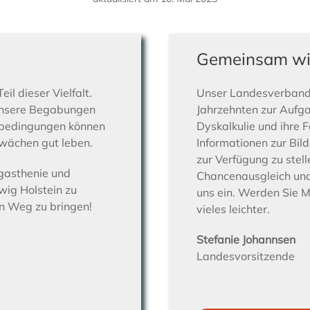
Gemeinsam wird
eil dieser Vielfalt.
Unser Landesverband S
unsere Begabungen
Jahrzehnten zur Aufg
nbedingungen können
Dyskalkulie und ihre F
hwächen gut leben.
Informationen zur Bil
zur Verfügung zu stel
egasthenie und
Chancenausgleich und 
ig Holstein zu
uns ein. Werden Sie 
en Weg zu bringen!
vieles leichter.
Stefanie Johannsen
Landesvorsitzende