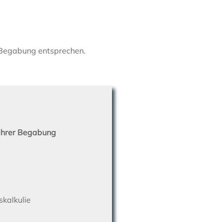
r Begabung entsprechen.
 ihrer Begabung
kalkulie