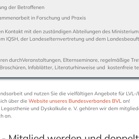
rung der Betroffenen
sammenarbeit in Forschung und Praxis
en Kontakt mit den zuständigen Abteilungen des Ministeriums
dem IQSH, der Landeselternvertretung und dem Landesbeauft
ren durchVeranstaltungen, Elternseminare, regelmäßige Tref
, Broschüren, Infoblätter, Literaturhinweise und kostenfreie t
ndsarbeit und nutzen Sie die vielfältigen Angebote für LVL-
sich über die
Website unseres Bundesverbandes BVL
an!
Legasthenie und Dyskalkulie e. V. gehören wir dem mitglie
h an.
t - Mitglied werden und doppelt 